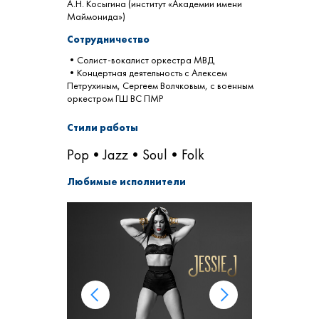
А.Н. Косыгина (институт «Академии имени
Маймонида»)
Сотрудничество
•Солист-вокалист оркестра МВД
•Концертная деятельность с Алексем
Петрухиным, Сергеем Волчковым, с военным
оркестром ГШ ВС ПМР
Стили работы
Pop•Jazz•Soul•Folk
Любимые исполнители